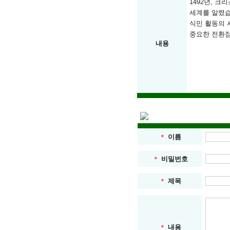
1492년, 
세계를 알렸습
식민 활동의 
중요한 전환
내용
강
남
쩜
오
-
＊
이름
강
남
＊
비밀번호
쩜
오
＊
제목
역
삼
쩜
오
＊
내용