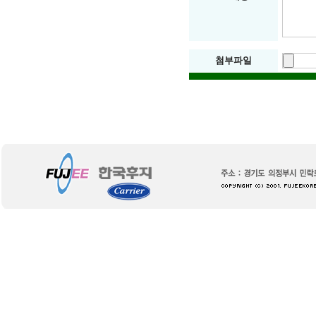
-
https://gangn
논
첨부파일
현
쩜
오
-
https://gangn
압
구
정
쩜
오
-
https://gangn
선
릉
쩜