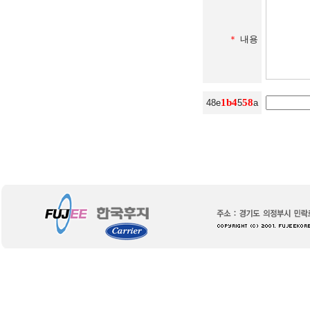
＊
내용
1
b
4
5
8
48e
5
a